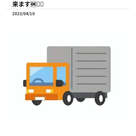
来ます🆗🙆‍♂️
2023/04/10