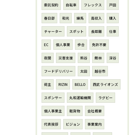
委託契約
自転車
フレックス
戸田
春日部
和光
練馬
高収入
購入
チャーター
スポット
長距離
仕事
EC
個人事業
歩合
免許不要
夜間
災害支援
熊谷
館林
深谷
フードデリバリー
太田
越谷市
荷主
RIZIN
BELLO
西武ライオンズ
スポンサー
丸和運輸機関
ラグビー
個人事業主
軽貨物
会社概要
代表挨拶
ビジョン
事業案内