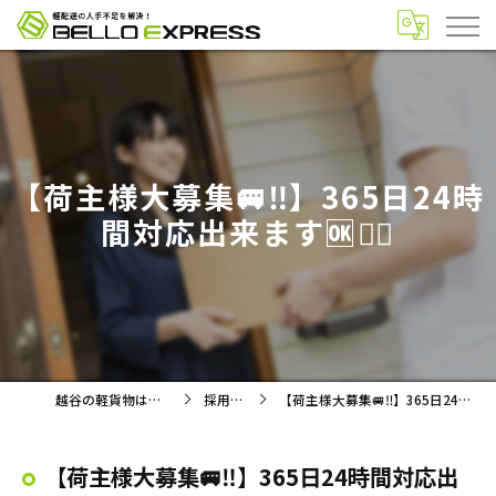
【荷主様大募集🚐‼️】365日24時
間対応出来ます🆗🙆‍♂️
越谷の軽貨物は株式会社BELLO
採用ブログ
【荷主様大募集🚐‼️】365日24時間対応出来ます🆗🙆‍♂️
【荷主様大募集🚐‼️】365日24時間対応出