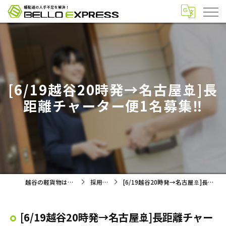
[6/19越谷20時発→名古屋🚢]長
距離チャーター便1名募集‼️
越谷の軽貨物は株式会社BELLO
採用ブログ
[6/19越谷20時発→名古屋🚢]長距離チャーター便1名募集‼️
[6/19越谷20時発→名古屋🚢]長距離チャー