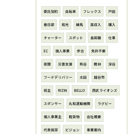
委託契約
自転車
フレックス
戸田
春日部
和光
練馬
高収入
購入
チャーター
スポット
長距離
仕事
EC
個人事業
歩合
免許不要
夜間
災害支援
熊谷
館林
深谷
フードデリバリー
太田
越谷市
荷主
RIZIN
BELLO
西武ライオンズ
スポンサー
丸和運輸機関
ラグビー
個人事業主
軽貨物
会社概要
代表挨拶
ビジョン
事業案内