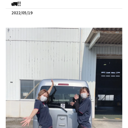
🚛‼️
2022/05/19