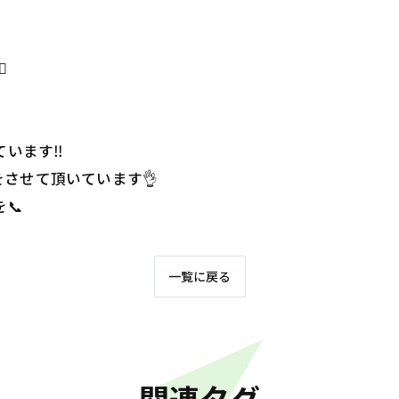
️
います‼️
させて頂いています👌
📞
一覧に戻る
関連タグ