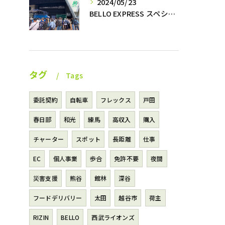
2024/05/23
BELLO EXPRESS スペシャルナイター開催⚾️
タグ
Tags
委託契約
自転車
フレックス
戸田
春日部
和光
練馬
高収入
購入
チャーター
スポット
長距離
仕事
EC
個人事業
歩合
免許不要
夜間
災害支援
熊谷
館林
深谷
フードデリバリー
太田
越谷市
荷主
RIZIN
BELLO
西武ライオンズ