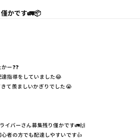
かです🚛📦
かー❓❓
達指導をしていました😂
きて羨ましいかぎりでした😭
ライバーさん募集残り僅かです🚛🙌
心者の方でも配達しやすいです👍