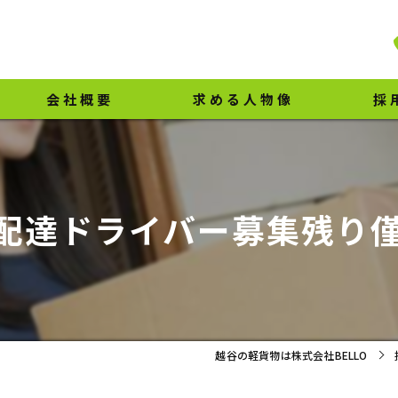
会社概要
求める人物像
採
代表挨拶
ビジョン
配達ドライバー募集残り僅か
事業案内
越谷の軽貨物は株式会社BELLO