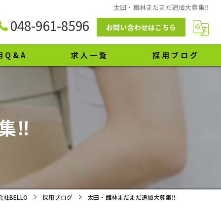
太田・館林まだまだ追加大募集‼️
048-961-8596
お問い合わせはこちら
用Q&A
求人一覧
採用ブログ
‼️
社BELLO
採用ブログ
太田・館林まだまだ追加大募集‼️