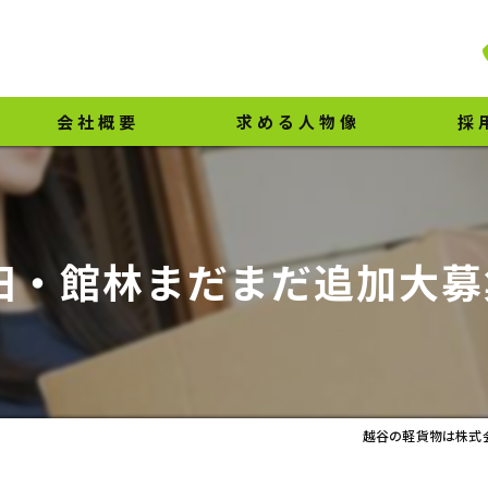
会社概要
求める人物像
採
代表挨拶
ビジョン
田・館林まだまだ追加大募集
事業案内
越谷の軽貨物は株式会