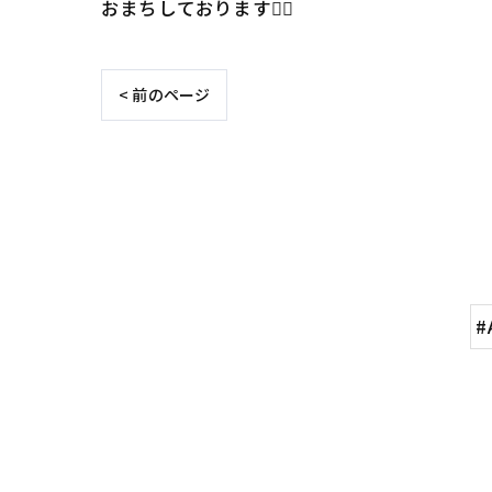
おまちしております🙆‍♂️
< 前のページ
#