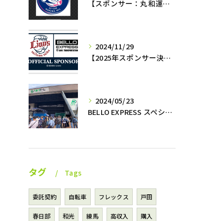
【スポンサー：丸和運輸機関az−momotaro’s】12月7日最終戦‼️
2024/11/29
【2025年スポンサー決定‼️】西武ライオンズ✖️株式会社BELLO
2024/05/23
BELLO EXPRESS スペシャルナイター開催⚾️
タグ
Tags
委託契約
自転車
フレックス
戸田
春日部
和光
練馬
高収入
購入