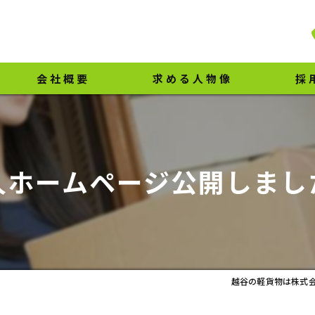
会社概要
求める人物像
採
代表挨拶
ビジョン
人ホームページ公開しまし
事業案内
越谷の軽貨物は株式会社